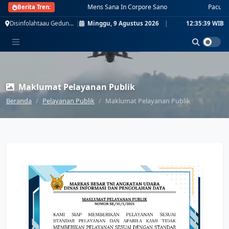
jabat TNI AU
Mens Sana In Corpore Sano
Pacu Transp
Berita Tren:
Disinfolahtaau Gedung B 3 Lantai 1, Jl. Raya Hamkam Cilangkap, Jakarta Timur.
|
Minggu, 9 Agustus 2026
12:35:40 WIB
Maklumat Pelayanan Publik
Beranda
Pelayanan Publik
Maklumat Pelayanan Publik