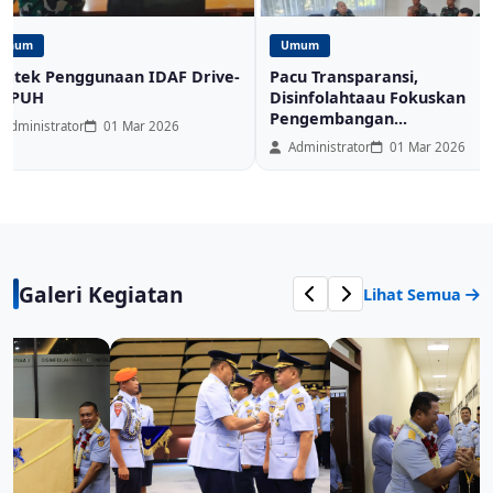
Umum
Umum
imtek Penggunaan IDAF Drive-
Pacu Transparansi,
MPUH
Disinfolahtaau Fokuskan
Pengembangan...
Administrator
01 Mar 2026
Administrator
01 Mar 2026
Galeri Kegiatan
Lihat Semua